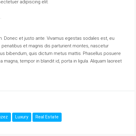
ctetuer adipiscing elit.
.
m. Donec et justo ante. Vivamus egestas sodales est, eu
penatibus et magnis dis parturient montes, nascetur
 purus bibendum, quis dictum metus mattis. Phasellus posuere
a magna, tempor in blandit id, porta in ligula. Aliquam laoreet
uzez
Luxury
Real Estate