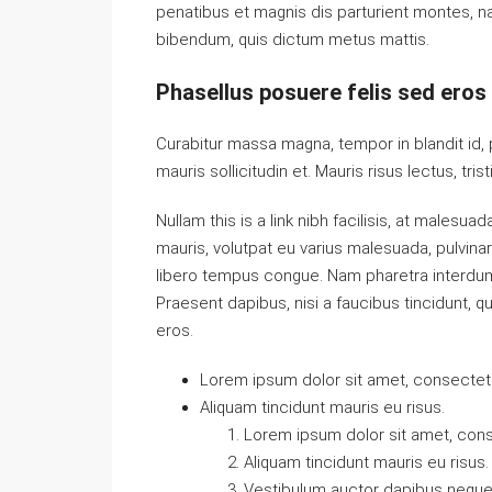
penatibus et magnis dis parturient montes, nas
bibendum, quis dictum metus mattis.
Phasellus posuere felis sed eros 
Curabitur massa magna, tempor in blandit id, p
mauris sollicitudin et. Mauris risus lectus, trist
Nullam this is a link nibh facilisis, at malesua
mauris, volutpat eu varius malesuada, pulvinar e
libero tempus congue. Nam pharetra interdum 
Praesent dapibus, nisi a faucibus tincidunt, q
eros.
Lorem ipsum dolor sit amet, consectetue
Aliquam tincidunt mauris eu risus.
Lorem ipsum dolor sit amet, conse
Aliquam tincidunt mauris eu risus.
Vestibulum auctor dapibus neque