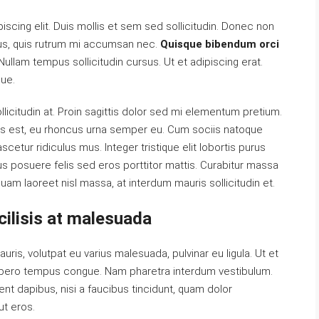
scing elit. Duis mollis et sem sed sollicitudin. Donec non
urus, quis rutrum mi accumsan nec.
Quisque bibendum orci
ullam tempus sollicitudin cursus. Ut et adipiscing erat.
ue.
licitudin at. Proin sagittis dolor sed mi elementum pretium.
s est, eu rhoncus urna semper eu. Cum sociis natoque
cetur ridiculus mus. Integer tristique elit lobortis purus
s posuere felis sed eros porttitor mattis. Curabitur massa
iquam laoreet nisl massa, at interdum mauris sollicitudin et.
acilisis at malesuada
auris, volutpat eu varius malesuada, pulvinar eu ligula. Ut et
l libero tempus congue. Nam pharetra interdum vestibulum.
ent dapibus, nisi a faucibus tincidunt, quam dolor
ut eros.