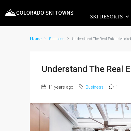
SKI RESORTS
Home
Business
Understand The Real Estate Marke
Understand The Real E
11 years ago
Business
1