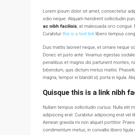
Lorem ipsum dolor sit amet, consectetur adipi
odio neque. Aliquam hendrerit sollicitudin p
ac nibh facilisis
, at malesuada orci congue. N
Curabitur
this is a text link
libero tempus cong
Duis mattis laoreet neque, et ornare neque sol
Donec et justo ante. Vivamus egestas sodale
penatibus et magnis dis parturient montes, nas
bibendum, quis dictum metus mattis. Phasellu
magna, tempor in blandit id, porta in ligula. Al
Quisque this is a link nibh f
Nullam tempus sollicitudin cursus. Nulla elit m
adipiscing erat. Curabitur adipiscing erat ve
Aenean gravida mi non aliquet porttitor. Praes
condimentum metus, in convallis libero ligula 