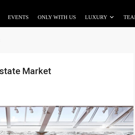
EVENTS
ONLY WITH US
LUXURY
TE
t
state Market