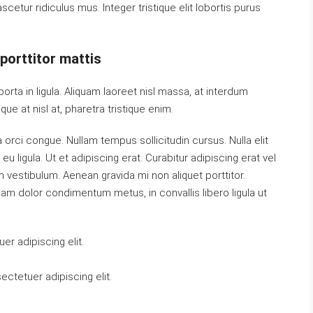
cetur ridiculus mus. Integer tristique elit lobortis purus
porttitor mattis
orta in ligula. Aliquam laoreet nisl massa, at interdum
ique at nisl at, pharetra tristique enim.
da orci congue. Nullam tempus sollicitudin cursus. Nulla elit
u ligula. Ut et adipiscing erat. Curabitur adipiscing erat vel
vestibulum. Aenean gravida mi non aliquet porttitor.
uam dolor condimentum metus, in convallis libero ligula ut
r adipiscing elit.
ctetuer adipiscing elit.
.