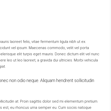
uris laoreet felis, vitae fermentum ligula nibh ut ex.
ncidunt vel ipsum. Maecenas commodo, velit vel porta
erisque elit turpis eget mauris. Donec dictum elit vel nunc
re leo ut leo laoreet, a gravida dui ultricies. Morbi vehicula
iat.
Donec non odio neque. Aliquam hendrerit sollicitudin
licitudin at. Proin sagittis dolor sed mi elementum pretium.
s est, eu rhoncus urna semper eu. Cum sociis natoque